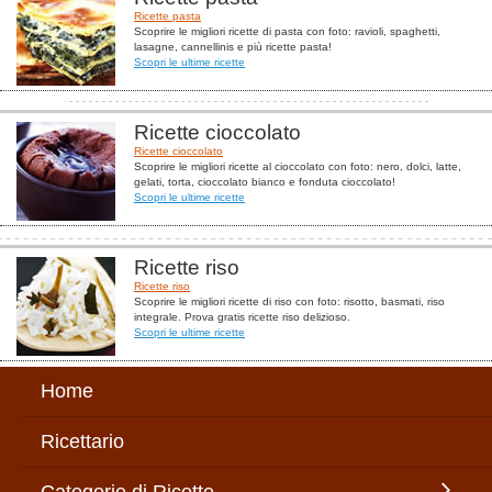
Ricette pasta
Scoprire le migliori ricette di pasta con foto: ravioli, spaghetti,
lasagne, cannellinis e più ricette pasta!
Scopri le ultime ricette
Ricette cioccolato
Ricette cioccolato
Scoprire le migliori ricette al cioccolato con foto: nero, dolci, latte,
gelati, torta, cioccolato bianco e fonduta cioccolato!
Scopri le ultime ricette
Ricette riso
Ricette riso
Scoprire le migliori ricette di riso con foto: risotto, basmati, riso
integrale. Prova gratis ricette riso delizioso.
Scopri le ultime ricette
Home
Ricettario
Categorie di Ricette