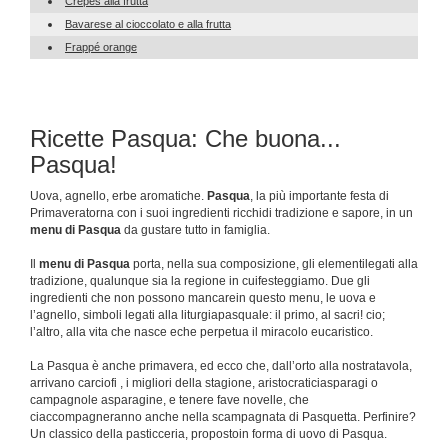
Crepes alla frutta
Bavarese al cioccolato e alla frutta
Frappé orange
Ricette Pasqua: Che buona...
Pasqua!
Uova, agnello, erbe aromatiche.
Pasqua
, la più importante festa di
Primaveratorna con i suoi ingredienti ricchidi tradizione e sapore, in un
menu di Pasqua
da gustare tutto in famiglia.
Il
menu di Pasqua
porta, nella sua composizione, gli elementilegati alla
tradizione, qualunque sia la regione in cuifesteggiamo. Due gli
ingredienti che non possono mancarein questo menu, le uova e
l’agnello, simboli legati alla liturgiapasquale: il primo, al sacri! cio;
l’altro, alla vita che nasce eche perpetua il miracolo eucaristico.
La Pasqua è anche primavera, ed ecco che, dall’orto alla nostratavola,
arrivano carciofi , i migliori della stagione, aristocraticiasparagi o
campagnole asparagine, e tenere fave novelle, che
ciaccompagneranno anche nella scampagnata di Pasquetta. Perfinire?
Un classico della pasticceria, propostoin forma di uovo di Pasqua.