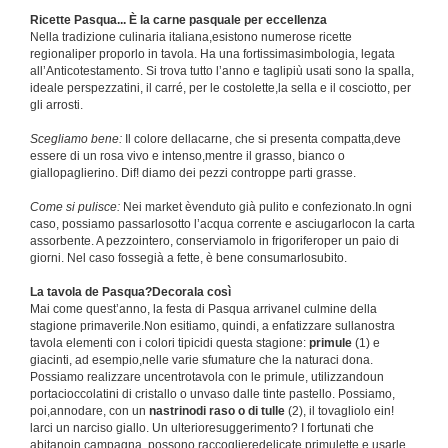
Ricette Pasqua... È la carne pasquale per eccellenza
Nella tradizione culinaria italiana,esistono numerose ricette
regionaliper proporlo in tavola. Ha una fortissimasimbologia, legata
all’Anticotestamento. Si trova tutto l’anno e taglipiù usati sono la spalla,
ideale perspezzatini, il carré, per le costolette,la sella e il cosciotto, per
gli arrosti.
Scegliamo bene:
Il colore dellacarne, che si presenta compatta,deve
essere di un rosa vivo e intenso,mentre il grasso, bianco o
giallopaglierino. Dif! diamo dei pezzi controppe parti grasse.
Come si pulisce:
Nei market èvenduto già pulito e confezionato.In ogni
caso, possiamo passarlosotto l’acqua corrente e asciugarlocon la carta
assorbente. A pezzointero, conserviamolo in frigoriferoper un paio di
giorni. Nel caso fossegià a fette, è bene consumarlosubito.
La tavola de Pasqua?Decorala così
Mai come quest’anno, la festa di Pasqua arrivanel culmine della
stagione primaverile.Non esitiamo, quindi, a enfatizzare sullanostra
tavola elementi con i colori tipicidi questa stagione:
primule
(1) e
giacinti, ad esempio,nelle varie sfumature che la naturaci dona.
Possiamo realizzare uncentrotavola con le primule, utilizzandoun
portacioccolatini di cristallo o unvaso dalle tinte pastello. Possiamo,
poi,annodare, con un
nastrinodi raso o di tulle
(2), il tovagliolo ein!
larci un narciso giallo. Un ulterioresuggerimento? I fortunati che
abitanoin campagna, possono raccoglieredelicate primulette e usarle