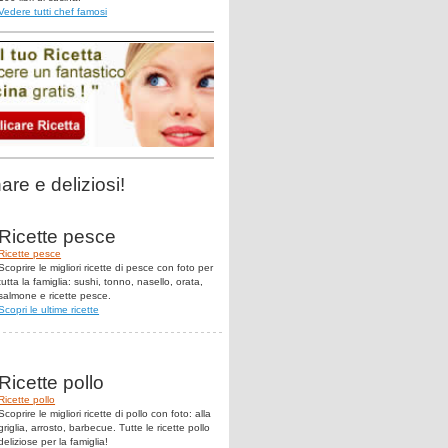
Vedere tutti chef famosi
are e deliziosi!
Ricette pesce
Ricette pesce
Scoprire le migliori ricette di pesce con foto per
tutta la famiglia: sushi, tonno, nasello, orata,
salmone e ricette pesce.
Scopri le ultime ricette
Ricette pollo
Ricette pollo
Scoprire le migliori ricette di pollo con foto: alla
griglia, arrosto, barbecue. Tutte le ricette pollo
deliziose per la famiglia!