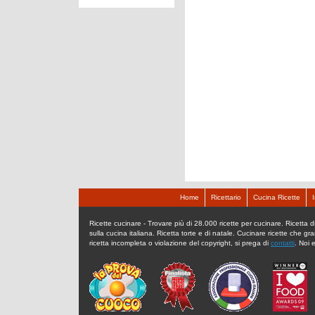
Home
Ricettario
Cucina Ricette
Ricette cucinare - Trovare più di 28.000 ricette per cucinare. Ricetta di c
sulla cucina italiana. Ricetta torte e di natale. Cucinare ricette che gr
ricetta incompleta o violazione del copyright, si prega di
contatti
. Noi 