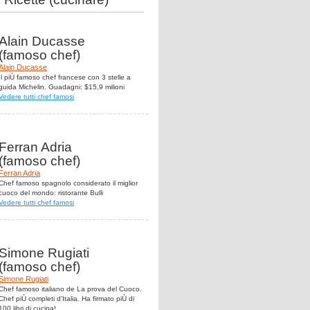
Alain Ducasse
(famoso chef)
Alain Ducasse
Il piÙ famoso chef francese con 3 stelle a
guida Michelin. Guadagni: $15,9 milioni
Vedere tutti chef famosi
Ferran Adria
(famoso chef)
Ferran Adria
Chef famoso spagnolo considerato il miglior
cuoco del mondo: ristorante Bulli
Vedere tutti chef famosi
Simone Rugiati
(famoso chef)
Simone Rugiati
Chef famoso italiano de La prova del Cuoco.
Chef piÙ completi d'Italia. Ha firmato piÙ di
100 libri di cucina!