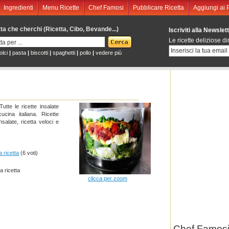
Ingredienti
Menu Ricette
Chef Famosi
Pubblicare Ricetta
Aggiungi ai Pr
etta che cherchi (Ricetta, Cibo, Bevande...)
Iscriviti alla Newslett
Le ricette deliziose dir
olci
|
pasta
|
biscotti
|
spaghetti
|
pollo
|
vedere più
Tutte le ricette insalate
cucina italiana. Ricette
nsalate, ricetta veloci e
a ricetta
(6 voti)
 ricetta
clicca per zoom
Chef Famosi 