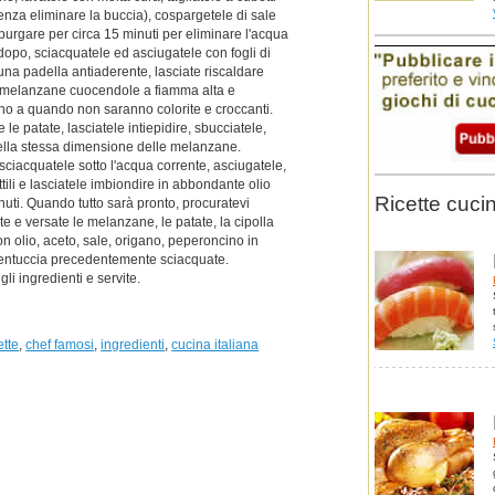
enza eliminare la buccia), cospargetele di sale
purgare per circa 15 minuti per eliminare l'acqua
opo, sciacquatele ed asciugatele con fogli di
una padella antiaderente, lasciate riscaldare
e melanzane cuocendole a fiamma alta e
ino a quando non saranno colorite e croccanti.
 le patate, lasciatele intiepidire, sbucciatele,
 della stessa dimensione delle melanzane.
 sciacquatele sotto l'acqua corrente, asciugatele,
ottili e lasciatele imbiondire in abbondante olio
Ricette cucin
inuti. Quando tutto sarà pronto, procuratevi
te e versate le melanzane, le patate, la cipolla
on olio, aceto, sale, origano, peperoncino in
mentuccia precedentemente sciacquate.
i ingredienti e servite.
ette
,
chef famosi
,
ingredienti
,
cucina italiana