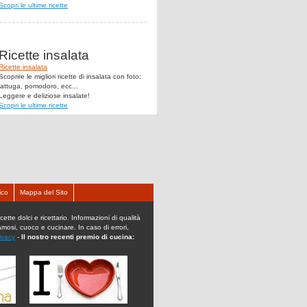
Scopri le ultime ricette
Ricette insalata
Ricette insalata
Scoprire le migliori ricette di insalata con foto:
lattuga, pomodoro, ecc...
Leggere e deliziose insalate!
Scopri le ultime ricette
ico
Mappa del Sito
ette dolci e ricettario. Informazioni di qualità
famosi, cuoco e cucinare. In caso di errori,
ivacy
-
Il nostro recenti premio di cucina: