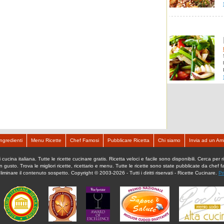
Ingredienti
Menu Ricette
Chef Famosi
Pubblicare Ricetta
Chi siamo
Invia ad un Am
ucina italiana. Tutte le ricette cucinare gratis. Ricetta veloci e facile sono disponibili. Cerca per ric
an gusto. Trova le migliori ricette, ricettario e menu. Tutte le ricette sono state pubblicate da chef 
eliminare il contenuto sospetto. Copyright © 2003-2026 - Tutti i diritti riservati - Ricette Cucinare.
Pr