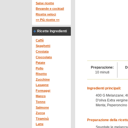
Salse ricette
Bevande e cocktail
Ricette veloci
>> Più ricette <<
Ricette Ingredienti
Caffè
Spaghetti
Crostata
Cioccolato
Patate
Preparazione:
D
Pollo
10 minuti
Risotto
Zucchine
Lasagne
Ingredienti principali:
Formaggi
400 G Melanzane; 400
Manzo
D'oliva Extra vergine
Tonno
Menta; Peperoncino 
Salmone
Zucca
Tiramisù
Preparazione della ricett
Latte
Spuntate le melanzane