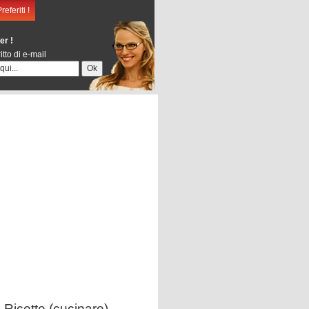
eferiti !
er !
itto di e-mail
Ricette (cucinare)