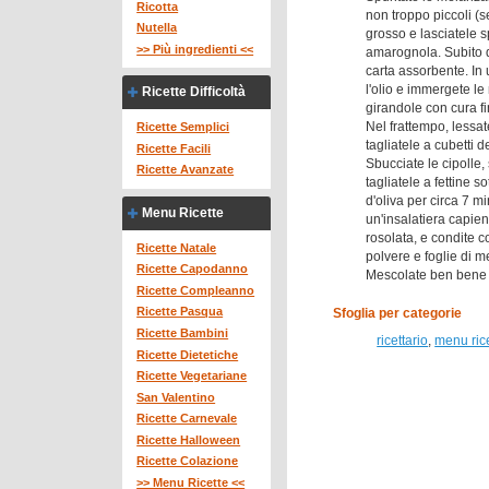
Ricotta
non troppo piccoli (s
Nutella
grosso e lasciatele s
>> Più ingredienti <<
amarognola. Subito d
carta assorbente. In 
l'olio e immergete l
Ricette Difficoltà
girandole con cura f
Nel frattempo, lessate
Ricette Semplici
tagliatele a cubetti
Ricette Facili
Sbucciate le cipolle,
Ricette Avanzate
tagliatele a fettine s
d'oliva per circa 7 m
Menu Ricette
un'insalatiera capien
rosolata, e condite c
Ricette Natale
polvere e foglie di 
Ricette Capodanno
Mescolate ben bene gl
Ricette Compleanno
Ricette Pasqua
Sfoglia per categorie
Ricette Bambini
ricettario
,
menu ric
Ricette Dietetiche
Ricette Vegetariane
San Valentino
Ricette Carnevale
Ricette Halloween
Ricette Colazione
>> Menu Ricette <<