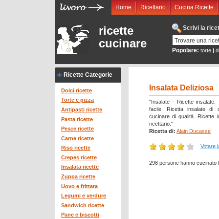
Home
Ricettario
Cucina Ricette
ricette
Scrivi la ric
cucinare
Popolare:
torte
|
d
Ricette Categorie
Insalata Deliziosa
Dolci ricette
Torte e pizza
"Insalate - Ricette insalate. 
facile. Ricetta insalate di 
Antipasti ricette
cucinare di qualità. Ricette i
Pasta ricette
ricettario."
Pesce ricette
Ricetta di:
Alain Ducasse
Carne ricette
Votare l
Riso ricette
Crepes ricette
298 persone hanno cucinato la
Insalata ricette
Zuppa ricette
Uovo e frittata
Legumi e verdure
Sandwich ricette
Pane e biscotti