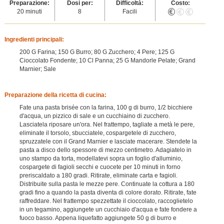
Preparazione:
Dosi per:
Difficoltà:
Costo:
20 minuti
8
Facili
Ingredienti principali:
200 G Farina; 150 G Burro; 80 G Zucchero; 4 Pere; 125 G
Cioccolato Fondente; 10 Cl Panna; 25 G Mandorle Pelate; Grand
Marnier; Sale
Preparazione della ricetta di cucina:
Fate una pasta brisée con la farina, 100 g di burro, 1/2 bicchiere
d'acqua, un pizzico di sale e un cucchiaino di zucchero.
Lasciatela riposare un'ora. Nel frattempo, tagliate a metà le pere,
eliminate il torsolo, sbucciatele, cospargetele di zucchero,
spruzzatele con il Grand Marnier e lasciate macerare. Stendete la
pasta a disco dello spessore di mezzo centimetro. Adagiatelo in
uno stampo da torta, modellatevi sopra un foglio d'alluminio,
cospargete di fagioli secchi e cuocete per 10 minuti in forno
preriscaldato a 180 gradi. Ritirate, eliminate carta e fagioli.
Distribuite sulla pasta le mezze pere. Continuate la cottura a 180
gradi fino a quando la pasta diventa di colore dorato. Ritirate, fate
raffreddare. Nel frattempo spezzettate il cioccolato, raccoglietelo
in un tegamino, aggiungete un cucchiaio d'acqua e fate fondere a
fuoco basso. Appena liquefatto aggiungete 50 g di burro e