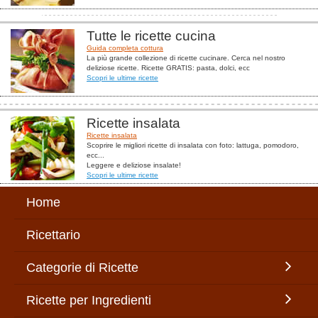
Tutte le ricette cucina
Guida completa cottura
La più grande collezione di ricette cucinare. Cerca nel nostro
deliziose ricette. Ricette GRATIS: pasta, dolci, ecc
Scopri le ultime ricette
Ricette insalata
Ricette insalata
Scoprire le migliori ricette di insalata con foto: lattuga, pomodoro,
ecc...
Leggere e deliziose insalate!
Scopri le ultime ricette
Home
Ricettario
Categorie di Ricette
Ricette per Ingredienti