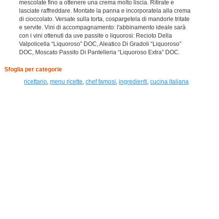
mescolate fino a ottenere una crema molto liscia. Ritirate e
lasciate raffreddare. Montate la panna e incorporatela alla crema
di cioccolato. Versate sulla torta, cospargetela di mandorle tritate
e servite. Vini di accompagnamento: l'abbinamento ideale sarà
con i vini ottenuti da uve passite o liquorosi: Recioto Della
Valpolicella “Liquoroso” DOC, Aleatico Di Gradoli “Liquoroso”
DOC, Moscato Passito Di Pantelleria “Liquoroso Extra” DOC.
Sfoglia per categorie
ricettario
,
menu ricette
,
chef famosi
,
ingredienti
,
cucina italiana