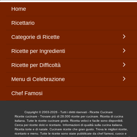
Home
Ricettario
Categorie di Ricette
Ricette per Ingredienti
Ricette per Difficoltà
Menu di Celebrazione
Chef Famosi
Copyright © 2003-2026 - Tutti i diritti riservati - Ricette Cucinare
Ricette cucinare - Trovare più di 28.000 ricette per cucinare. Ricetta di cucina
italiana. Tutte le ricette cucinare gratis. Ricetta veloci e facile sono disponibili.
Cerca per ricette dolci e ricettario. Informazioni di qualità sulla cucina italiana.
Ricetta torte e di natale. Cucinare ricette che gran gusto. Trova le migliori ricette,
ricettario e menu. Tutte le ricette sono state pubblicate da chef famosi, cuoco e