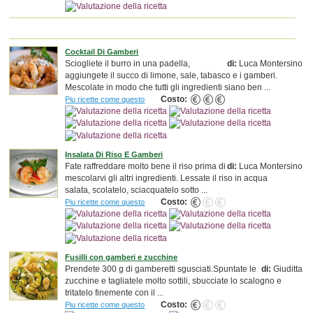
Cocktail Di Gamberi
Sciogliete il burro in una padella,
di:
Luca Montersino
aggiungete il succo di limone, sale, tabasco e i gamberi.
Mescolate in modo che tutti gli ingredienti siano ben ...
Costo:
Piu ricette come questo
Insalata Di Riso E Gamberi
Fate raffreddare molto bene il riso prima di
di:
Luca Montersino
mescolarvi gli altri ingredienti. Lessate il riso in acqua
salata, scolatelo, sciacquatelo sotto ...
Costo:
Piu ricette come questo
Fusilli con gamberi e zucchine
Prendete 300 g di gamberetti sgusciati.Spuntate le
di:
Giuditta
zucchine e tagliatele molto sottili, sbucciate lo scalogno e
tritatelo finemente con il ...
Costo:
Piu ricette come questo