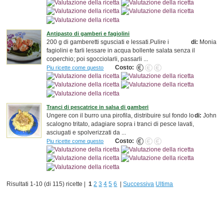
Antipasto di gamberi e fagiolini
200 g di gamberetti sgusciati e lessati.Pulire i
di:
Monia
fagiolini e farli lessare in acqua bollente salata senza il
coperchio; poi sgocciolarli, passarli ...
Costo:
Piu ricette come questo
Tranci di pescatrice in salsa di gamberi
Ungere con il burro una pirofila, distribuire sul fondo lo
di:
John
scalogno tritato, adagiare sopra i tranci di pesce lavati,
asciugati e spolverizzati da ...
Costo:
Piu ricette come questo
Risultati 1-10 (di 115) ricette |
1
2
3
4
5
6
|
Successiva
Ultima