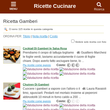
Ricette Cucinare
MENU
Ricerca
Ricetta Gamberi
Ci sono 115 ricette in questa categoria
ORDINA PER:
Titolo
|
Nota ricetta
|
Costo
Vedere solo ricetta con foto
Cocktail Di Gamberi In Salsa Rosa
Prendiamo il cespo di lattuga togliamo
di:
Gualtiero Marchesi
le foglie verdi, laviamo accuratamente il cuore di foglie
chiare. Dopo averlo fatto asciugare bene, lo ...
Costo:
Piu ricette come questo
Chutney Di Gamberi
Cuocere i gamberi a vapore con l'alloro o il
di:
Laura Ravaioli
timo, sgusciarli. Pestarli nel mortaio insieme ai peperoni
abbrustoliti 10 minuti in forno caldo a 200 ...
Costo:
Piu ricette come questo