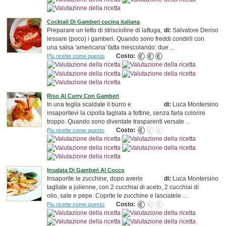
Cocktail Di Gamberi cucina italiana
Preparare un letto di striscioline di lattuga,
di:
Salvatore Deriso
lessare (poco) i gamberi. Quando sono freddi condirli con
una salsa 'americana' fatta mescolando: due ...
Costo:
Piu ricette come questo
Riso Al Curry Con Gamberi
In una teglia scaldate il burro e
di:
Luca Montersino
insaporitevi la cipolla tagliata a fettine, senza farla colorire
troppo. Quando sono diventate trasparenti versate ...
Costo:
Piu ricette come questo
Insalata Di Gamberi Al Cocco
Insaporite le zucchine, dopo averle
di:
Luca Montersino
tagliate a julienne, con 2 cucchiai di aceto, 2 cucchiai di
olio, sale e pepe. Coprite le zucchine e lasciatele ...
Costo:
Piu ricette come questo