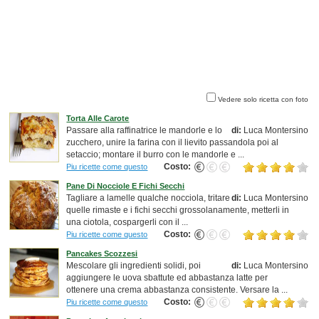
Vedere solo ricetta con foto
Torta Alle Carote
Passare alla raffinatrice le mandorle e lo
di:
Luca Montersino
zucchero, unire la farina con il lievito passandola poi al
setaccio; montare il burro con le mandorle e ...
Costo:
Piu ricette come questo
Pane Di Nocciole E Fichi Secchi
Tagliare a lamelle qualche nocciola, tritare
di:
Luca Montersino
quelle rimaste e i fichi secchi grossolanamente, metterli in
una ciotola, cospargerli con il ...
Costo:
Piu ricette come questo
Pancakes Scozzesi
Mescolare gli ingredienti solidi, poi
di:
Luca Montersino
aggiungere le uova sbattute ed abbastanza latte per
ottenere una crema abbastanza consistente. Versare la ...
Costo:
Piu ricette come questo