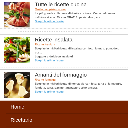
Tutte le ricette cucina
Guida completa cottura
La più grande collezione di ricette cucinare. Cerca nel nostro
deliziose ricette. Ricette GRATIS: pasta, dolci, ecc
Scopri le ultime ricette
Ricette insalata
Ricette insalata
Scoprire le migliori ricette di insalata con foto: lattuga, pomodoro,
ecc...
Leggere e deliziose insalate!
Scopri le ultime ricette
Amanti del formaggio
Ricette formaggi
Scoprire le migliori ricette di formaggio con foto: torta di formaggio,
fonduta, torta, panino, antipasto e altro ancora.
Scopri le ultime ricette
Home
Ricettario