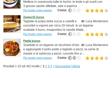
Mettere in casseruola tutte le lische, le teste e gli scarti con
3 grosse cipolle affettate, sale e paprica ...
Costo:
Piu ricette come questo
Zuppa Di Zucca
Tagliate la polpa della zucca a cubetti e
di:
Luca Montersino
cuoceteli a vapore per circa 20 minuti. In un tegame
scaldate il burro, insaporitevi le cipolle tritate, ...
Costo:
Piu ricette come questo
Paella buona
Scaldate in un tegame un bicchiere d'olio
di:
Luca Montersino
e aggiungete il pollo pulito e tagliato a pezzi, la carne di
maiale e la salsiccia a pezzi; cuocete fino a ...
Costo:
Piu ricette come questo
Risultati 1-10 (di 40) ricette |
1
2
3
4
|
Successiva
Ultima