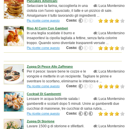
Pancakes Americani
Setacciare la farina, raccoglierla in una
di:
Luca Montersino
ciotola con l'uovo sgusciato, il latte e un pizzico di sale.
Amalgamare il tutto lavorando gli ingredienti ...
Costo:
Piu ricette come questo
Riso Al Curry Con Gamberi
In una teglia scaldate il burro e
di:
Luca Montersino
insaporitevi la cipolla tagliata a fettine, senza farla colorire
troppo. Quando sono diventate trasparenti versate ...
Costo:
Piu ricette come questo
Zuppa Di Pesce Allo Zafferano
Per il pesce: lavare bene le cozze e le
di:
Luca Montersino
vongole e metterle in un recipiente. Tagliare le pinne e
sventrare lo scorfano, eliminarne le interiora e ...
Costo:
Piu ricette come questo
Cocktail Di Gamberetti
Lessare in acqua bollente salata i
di:
Luca Montersino
gamberetti e scolarli dopo 5 minuti. Unire ai gamberetti due
cucchiai di maionese, tre cucchiai di salsa rubra, ...
Costo:
Piu ricette come questo
Zuppa Di Storione
Lavare 1500 g di storione e sfilettarli.
di:
Luca Montersino