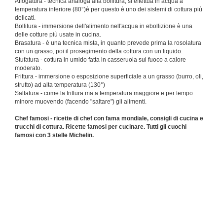
Affogatura - tecnica analoga alla bollitura, si effettua in acqua a
temperatura inferiore (80°)è per questo è uno dei sistemi di cottura più
delicati.
Bollitura - immersione dell'alimento nell'acqua in ebollizione è una
delle cotture più usate in cucina.
Brasatura - è una tecnica mista, in quanto prevede prima la rosolatura
con un grasso, poi il prosegimento della cottura con un liquido.
Stufatura - cottura in umido fatta in casseruola sul fuoco a calore
moderato.
Frittura - immersione o esposizione superficiale a un grasso (burro, oli,
strutto) ad alta temperatura (130°)
Saltatura - come la frittura ma a temperatura maggiore e per tempo
minore muovendo (facendo "saltare") gli alimenti.
Chef famosi - ricette di chef con fama mondiale, consigli di cucina e
trucchi di cottura. Ricette famosi per cucinare. Tutti gli cuochi
famosi con 3 stelle Michelin.