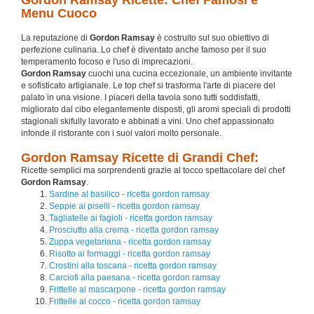
Menu Cuoco
La reputazione di
Gordon Ramsay
è costruito sul suo obiettivo di
perfezione culinaria. Lo chef è diventato anche famoso per il suo
temperamento focoso e l'uso di imprecazioni.
Gordon Ramsay
cuochi una cucina eccezionale, un ambiente invitante
e sofisticato artigianale. Le top chef si trasforma l'arte di piacere del
palato in una visione. I piaceri della tavola sono tutti soddisfatti,
migliorato dal cibo elegantemente disposti, gli aromi speciali di prodotti
stagionali skifully lavorato e abbinati a vini. Uno chef appassionato
infonde il ristorante con i suoi valori molto personale.
Gordon Ramsay Ricette di Grandi Chef:
Ricette semplici ma sorprendenti grazie al tocco spettacolare del chef
Gordon Ramsay
.
Sardine al basilico - ricetta gordon ramsay
Seppie ai piselli - ricetta gordon ramsay
Tagliatelle ai fagioli - ricetta gordon ramsay
Prosciutto alla crema - ricetta gordon ramsay
Zuppa vegetariana - ricetta gordon ramsay
Risotto ai formaggi - ricetta gordon ramsay
Crostini alla toscana - ricetta gordon ramsay
Carciofi alla paesana - ricetta gordon ramsay
Frittelle al mascarpone - ricetta gordon ramsay
Frittelle al cocco - ricetta gordon ramsay