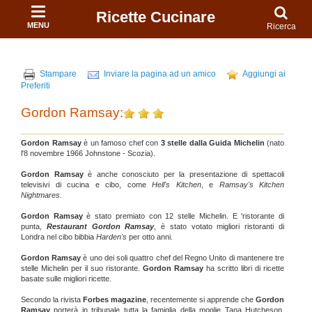
Ricette Cucinare
MENU
Ricerca
Stampare
Inviare la pagina ad un amico
Aggiungi ai
Preferiti
Gordon Ramsay:
Gordon Ramsay
è un famoso chef con
3 stelle dalla Guida Michelin
(nato
l'8 novembre 1966 Johnstone - Scozia).
Gordon Ramsay
è anche conosciuto per la presentazione di spettacoli
televisivi di cucina e cibo, come
Hell's Kitchen
, e
Ramsay's Kitchen
Nightmares.
Gordon Ramsay
è stato premiato con 12 stelle Michelin. E 'ristorante di
punta,
Restaurant Gordon Ramsay
, è stato votato migliori ristoranti di
Londra nel cibo bibbia
Harden's
per otto anni.
Gordon Ramsay
è uno dei soli quattro chef del Regno Unito di mantenere tre
stelle Michelin per il suo ristorante.
Gordon Ramsay
ha scritto libri di ricette
basate sulle migliori ricette.
Secondo la rivista
Forbes magazine
, recentemente si apprende che
Gordon
Ramsay
porterà in tribunale tutta la famiglia della moglie Tana Hutcheson.