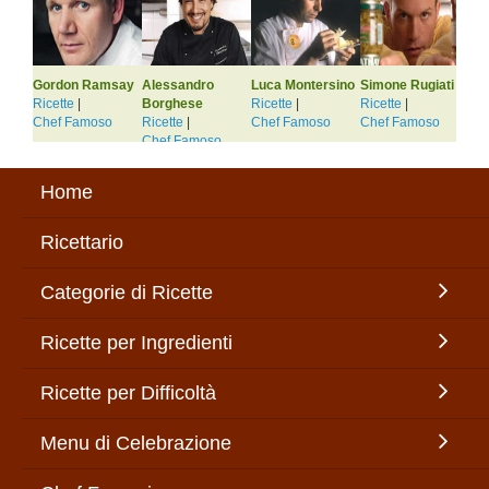
Gordon Ramsay
Alessandro
Luca Montersino
Simone Rugiati
Jam
Ricette
|
Borghese
Ricette
|
Ricette
|
Ric
Chef Famoso
Ricette
|
Chef Famoso
Chef Famoso
Ch
Chef Famoso
Home
Ricettario
Categorie di Ricette
Ricette per Ingredienti
Ricette per Difficoltà
Menu di Celebrazione