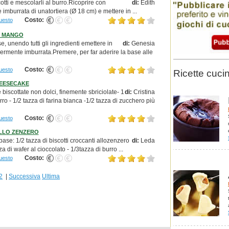
cotti e mescolarli al burro.Ricoprire con
di:
Edith
 imburrata di unatortiera (Ø 18 cm) e mettere in ...
Costo:
uesto
I MANGO
, unendo tutti gli ingredienti emettere in
di:
Genesia
germente imburrata.Premere, per far aderire la base alle
Costo:
uesto
Ricette cucin
EESECAKE
e biscottate non dolci, finemente sbriciolate- 1
di:
Cristina
rro - 1/2 tazza di farina bianca -1/2 tazza di zucchero più
Costo:
uesto
LLO ZENZERO
base: 1/2 tazza di biscotti croccanti allozenzero
di:
Leda
za di wafer al cioccolato - 1/3tazza di burro ...
Costo:
uesto
2
|
Successiva
Ultima