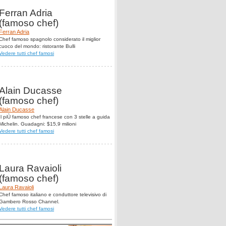
Ferran Adria
(famoso chef)
Ferran Adria
Chef famoso spagnolo considerato il miglior
cuoco del mondo: ristorante Bulli
Vedere tutti chef famosi
Alain Ducasse
(famoso chef)
Alain Ducasse
Il piÙ famoso chef francese con 3 stelle a guida
Michelin. Guadagni: $15,9 milioni
Vedere tutti chef famosi
Laura Ravaioli
(famoso chef)
Laura Ravaioli
Chef famoso italiano e conduttore televisivo di
Gambero Rosso Channel.
Vedere tutti chef famosi