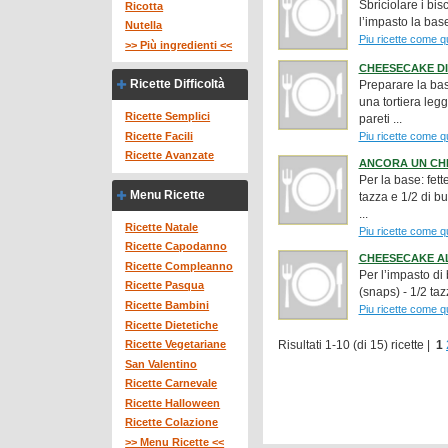
Sbriciolare i bis
Ricotta
l’impasto la base
Nutella
Piu ricette come q
>> Più ingredienti <<
CHEESECAKE D
Ricette Difficoltà
Preparare la base
una tortiera leg
Ricette Semplici
pareti ...
Piu ricette come q
Ricette Facili
Ricette Avanzate
ANCORA UN CH
Per la base: fett
Menu Ricette
tazza e 1/2 di bu
...
Ricette Natale
Piu ricette come q
Ricette Capodanno
CHEESECAKE A
Ricette Compleanno
Per l’impasto di 
Ricette Pasqua
(snaps) - 1/2 taz
Ricette Bambini
Piu ricette come q
Ricette Dietetiche
Risultati 1-10 (di 15) ricette |
1
Ricette Vegetariane
San Valentino
Ricette Carnevale
Ricette Halloween
Ricette Colazione
>> Menu Ricette <<