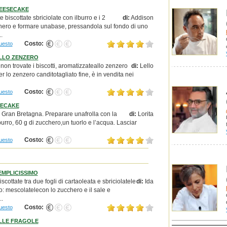
EESECAKE
e biscottate sbriciolate con ilburro e i 2
di:
Addison
chero e formare unabase, pressandola sul fondo di uno
.
Costo:
uesto
LLO ZENZERO
non trovate i biscotti, aromatizzateallo zenzero
di:
Lello
er lo zenzero canditotagliato fine, è in vendita nei
Costo:
uesto
SECAKE
a Gran Bretagna. Preparare unafrolla con la
di:
Lorita
il burro, 60 g di zucchero,un tuorlo e l’acqua. Lasciar
Costo:
uesto
MPLICISSIMO
iscottate tra due fogli di cartaoleata e sbriciolatele
di:
Ida
o: mescolatelecon lo zucchero e il sale e
..
Costo:
uesto
LLE FRAGOLE