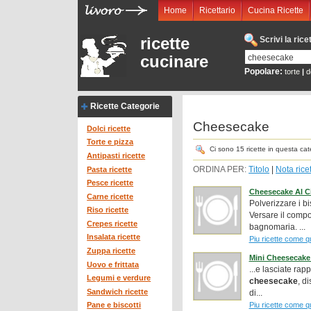
Home
Ricettario
Cucina Ricette
ricette
Scrivi la ric
cucinare
Popolare:
torte
|
d
Ricette Categorie
Cheesecake
Dolci ricette
Torte e pizza
Ci sono 15 ricette in questa cat
Antipasti ricette
ORDINA PER:
Titolo
|
Nota rice
Pasta ricette
Pesce ricette
Cheesecake Al C
Carne ricette
Polverizzare i bi
Riso ricette
Versare il compos
Crepes ricette
bagnomaria. ...
Insalata ricette
Piu ricette come q
Zuppa ricette
Mini Cheesecake
Uovo e frittata
...e lasciate rap
Legumi e verdure
cheesecake
, d
Sandwich ricette
di...
Piu ricette come q
Pane e biscotti