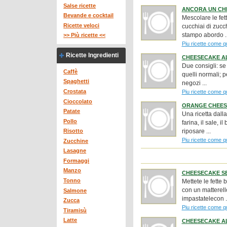
Salse ricette
ANCORA UN CH
Bevande e cocktail
Mescolare le fett
Ricette veloci
cucchiai di zuc
stampo abordo ..
>> Più ricette <<
Piu ricette come q
Ricette Ingredienti
CHEESECAKE A
Due consigli: se 
Caffè
quelli normali; p
Spaghetti
negozi ...
Crostata
Piu ricette come q
Cioccolato
ORANGE CHEE
Patate
Una ricetta dall
Pollo
farina, il sale, 
riposare ...
Risotto
Piu ricette come q
Zucchine
Lasagne
Formaggi
Manzo
CHEESECAKE SE
Tonno
Mettete le fette b
con un matterell
Salmone
impastatelecon .
Zucca
Piu ricette come q
Tiramisù
Latte
CHEESECAKE A