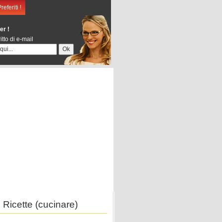
eferiti !
er !
itto di e-mail
Ricette (cucinare)