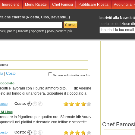
Ingredienti
Menu Ricette
Chef Famosi
Pubblicare Ricetta
Aggiungi ai Pr
etta che cherchi (Ricetta, Cibo, Bevande...)
Iscriviti alla Newslett
Le ricette deliziose dir
olci
|
pasta
|
biscotti
|
spaghetti
|
pollo
|
vedere più
egoria
tta
|
Costo
Vedere solo ricetta con foto
ioccolato
scotti e lavorarli con il burro ammorbidito.
di:
Adeline
to sul fondo di una tortiera. Sciogliere il cioccolato a
Costo:
uesto
 Al Lime
prendere in frigorifero per quattro ore. Sformate i
di:
Aarav
isponeteli nei piattini e decorate con fettine e scorzette
Chef Famosi 
Costo:
uesto